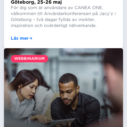
Göteborg, 25-26 maj
För dig som är användare av CANEA ONE,
välkommen till Användarkonferensen på Jacy’z i
Göteborg – två dagar fyllda av insikter,
inspiration och ovärderligt nätverkande.
Läs mer
WEBBINARIUM