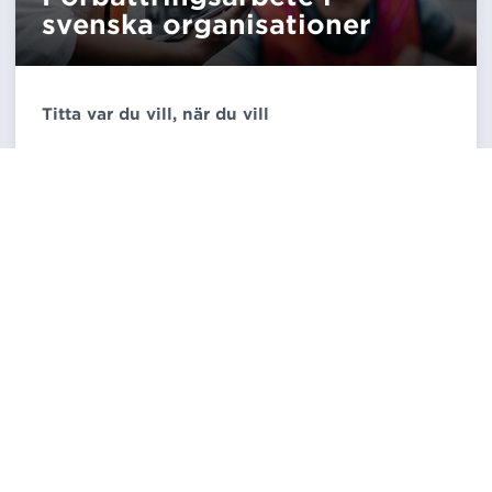
svenska organisationer
Titta var du vill, när du vill
Välkommen till en kortfattad presentation av
Förbättringsbarometern 2024, en undersökning
där företrädare för 500 svenska organisationer
svarat på hur de ser på och arbetar med
förbättringsarbete.
Läs mer
ON DEMAND