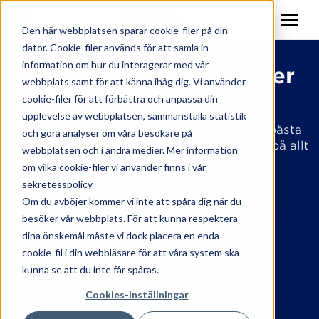
Den här webbplatsen sparar cookie-filer på din
dator. Cookie-filer används för att samla in
information om hur du interagerar med vår
Webbinarier & seminarier
webbplats samt för att känna ihåg dig. Vi använder
cookie-filer för att förbättra och anpassa din
På våra webbinarier och föreläsningar inom
upplevelse av webbplatsen, sammanställa statistik
verksamhetsutveckling får du ta del av de bästa
och göra analyser om våra besökare på
råden från våra främsta experter. Du bjuds på allt
webbplatsen och i andra medier. Mer information
från aha- till haha-upplevelser.
om vilka cookie-filer vi använder finns i vår
sekretesspolicy
Om du avböjer kommer vi inte att spåra dig när du
besöker vår webbplats. För att kunna respektera
dina önskemål måste vi dock placera en enda
cookie-fil i din webbläsare för att våra system ska
kunna se att du inte får spåras.
Cookies-inställningar