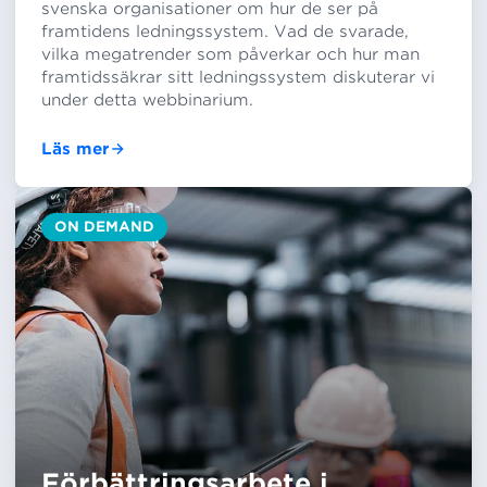
svenska organisationer om hur de ser på
framtidens ledningssystem. Vad de svarade,
vilka megatrender som påverkar och hur man
framtidssäkrar sitt ledningssystem diskuterar vi
under detta webbinarium.
Läs mer
ON DEMAND
Förbättringsarbete i